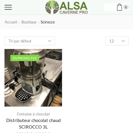
0
Accueil
Boutique
Scirocco
Produits
par
page
EN PROMO 51%
Fontaine à chocolat
Distributeur chocolat chaud
SCIROCCO 3L