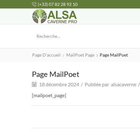
(+33) 07 82 28 92 10
Page D'accueil
MailPoet Page
Page MailPoet
Page MailPoet
18 décembre 2024
/
Publiée par
alsacaverne
/
[mailpoet_page]