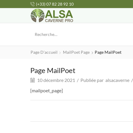
(+33) 07 82 28 92 10
Page D'accueil
MailPoet Page
Page MailPoet
Page MailPoet
10 décembre 2021
/
Publiée par
alsacaverne
/
[mailpoet_page]