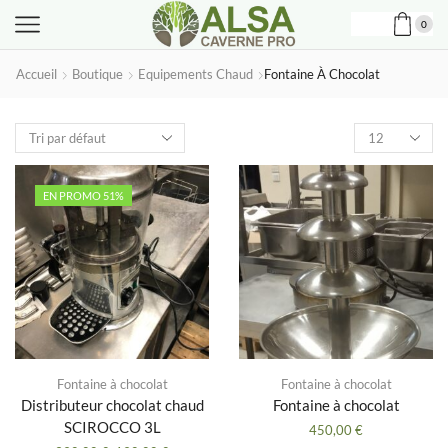
0
Accueil
Boutique
Equipements Chaud
Fontaine À Chocolat
Produits
par
page
EN PROMO 51%
Fontaine à chocolat
Fontaine à chocolat
Distributeur chocolat chaud
Fontaine à chocolat
SCIROCCO 3L
450,00
€