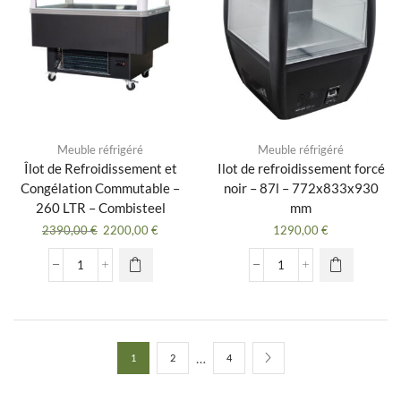
3
PORTES
-
combisteel
Meuble réfrigéré
Meuble réfrigéré
Îlot de Refroidissement et
Ilot de refroidissement forcé
Congélation Commutable –
noir – 87l – 772x833x930
260 LTR – Combisteel
mm
Le
Le
2390,00
€
2200,00
€
1290,00
€
prix
prix
initial
actuel
quantité
quantité
était :
est :
de
de
2390,00 €.
2200,00 €.
Îlot
Ilot
de
de
Refroidissement
refroidissement
et
forcé
…
1
2
4
Congélation
noir
Commutable
-