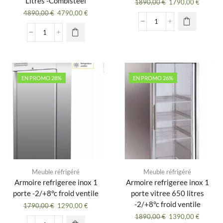
Litres -Combisteel
Le
Le
1890,00
€
1790,00
€
prix
prix
Le
Le
4890,00
€
4790,00
€
initial
actuel
prix
prix
quantité
était :
est :
initial
actuel
de
quantité
1890,00 €.
1790,00
était :
est :
Armoire
de
4890,00 €.
4790,00 €.
pâtissière
Armoire
négative
Congélateur
600×800,
Professionnel
EN PROMO 28%
EN PROMO 26%
1
-
porte
Vitrée
800
1450
L
Litres
-
Combisteel
Meuble réfrigéré
Meuble réfrigéré
Armoire refrigeree inox 1
Armoire refrigeree inox 1
porte -2/+8°c froid ventile
porte vitree 650 litres
-2/+8°c froid ventile
Le
Le
1790,00
€
1290,00
€
prix
prix
Le
Le
1890,00
€
1390,00
€