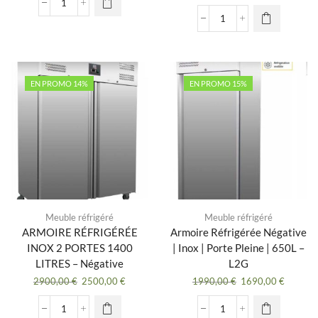
initial
actuel
prix
prix
quantité
était :
est :
initial
actuel
de
quantité
1790,00 €.
1290,00 €.
était :
est :
Armoire
de
1890,00 €.
1390,00
refrigeree
Armoire
inox
refrigeree
1
inox
EN PROMO 14%
EN PROMO 15%
porte
1
-2/+8°c
porte
froid
vitree
ventile
650
litres
-2/+8°c
froid
ventile
Meuble réfrigéré
Meuble réfrigéré
ARMOIRE RÉFRIGÉRÉE
Armoire Réfrigérée Négative
INOX 2 PORTES 1400
| Inox | Porte Pleine | 650L –
LITRES – Négative
L2G
Le
Le
Le
Le
2900,00
€
2500,00
€
1990,00
€
1690,00
€
prix
prix
prix
prix
initial
actuel
initial
actuel
quantité
quantité