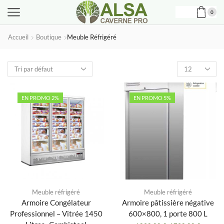
0
Accueil
Boutique
Meuble Réfrigéré
Produits
par
page
EN PROMO 2%
EN PROMO 5%
Meuble réfrigéré
Meuble réfrigéré
Armoire Congélateur
Armoire pâtissière négative
Professionnel – Vitrée 1450
600×800, 1 porte 800 L