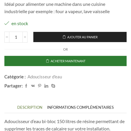
Idéal pour alimenter une machine dans une cuisine
industrielle par exemple : four a vapeur, lave vaisselle
en stock
AJOUTER AU PANIER
quantité
de
OR
Adoucisseur
D'eau
avec
ACHETER MAINTENANT
bac
à
sel
Catégorie :
Adoucisseur d'eau
GULDAGIL
Partager:
DESCRIPTION
INFORMATIONS COMPLÉMENTAIRES
Adoucisseur d’eau bi-bloc 150 litres de résine permettant de
supprimer les traces de calcaire sur votre installation.