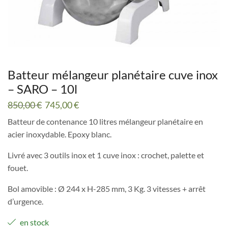
Batteur mélangeur planétaire cuve inox
– SARO – 10l
Le
Le
850,00
€
745,00
€
prix
prix
Batteur de contenance 10 litres mélangeur planétaire en
initial
actuel
acier inoxydable. Epoxy blanc.
était :
est :
850,00 €.
745,00 €.
Livré avec 3 outils inox et 1 cuve inox : crochet, palette et
fouet.
Bol amovible : Ø 244 x H-285 mm, 3 Kg. 3 vitesses + arrêt
d’urgence.
en stock