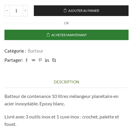
AJOUTER AU PANIER
quantité
de
OR
Batteur
mélangeur
planétaire
ACHETER MAINTENANT
cuve
inox
-
Catégorie :
Batteur
SARO
Partager:
-
10l
DESCRIPTION
Batteur de contenance 10 litres mélangeur planétaire en
acier inoxydable. Epoxy blanc.
Livré avec 3 outils inox et 1 cuve inox : crochet, palette et
fouet.