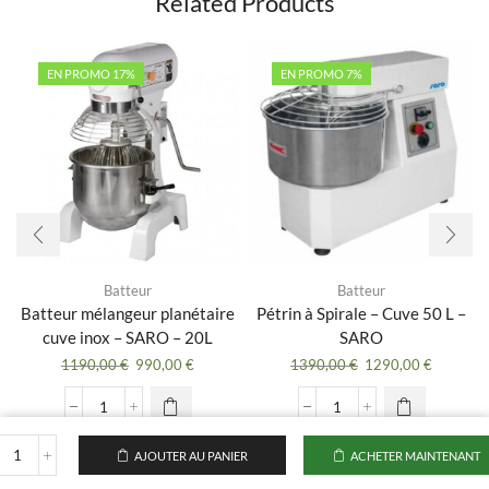
Related Products
EN PROMO 17%
EN PROMO 7%
Batteur
Batteur
Batteur mélangeur planétaire
Pétrin à Spirale – Cuve 50 L –
cuve inox – SARO – 20L
SARO
Le
Le
Le
Le
1190,00
€
990,00
€
1390,00
€
1290,00
€
prix
prix
prix
prix
initial
actuel
initial
actuel
quantité
quantité
était :
est :
était :
est :
de
de
1190,00 €.
990,00 €.
1390,00 €.
1290,00 
Batteur
Pétrin
AJOUTER AU PANIER
ACHETER MAINTENANT
quantité
mélangeur
à
de