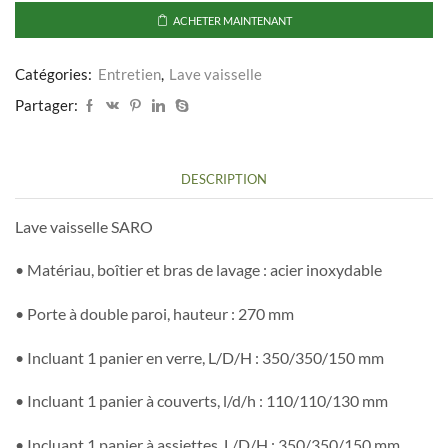
SARO
ACHETER MAINTENANT
-
Lave-
vaisselle
Catégories:
Entretien
,
Lave vaisselle
à
Partager:
intégrer
panier
400×400
mm
DESCRIPTION
Lave vaisselle SARO
• Matériau, boîtier et bras de lavage : acier inoxydable
• Porte à double paroi, hauteur : 270 mm
• Incluant 1 panier en verre, L/D/H : 350/350/150 mm
• Incluant 1 panier à couverts, l/d/h : 110/110/130 mm
• Incluant 1 panier à assiettes, L/D/H : 350/350/150 mm