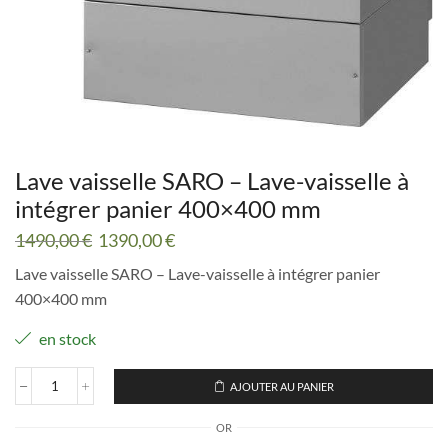
Lave vaisselle SARO – Lave-vaisselle à
intégrer panier 400×400 mm
Le
Le
1490,00
€
1390,00
€
prix
prix
Lave vaisselle SARO – Lave-vaisselle à intégrer panier
initial
actuel
400×400 mm
était :
est :
1490,00 €.
1390,00 €.
en stock
AJOUTER AU PANIER
quantité
de
OR
Lave
vaisselle