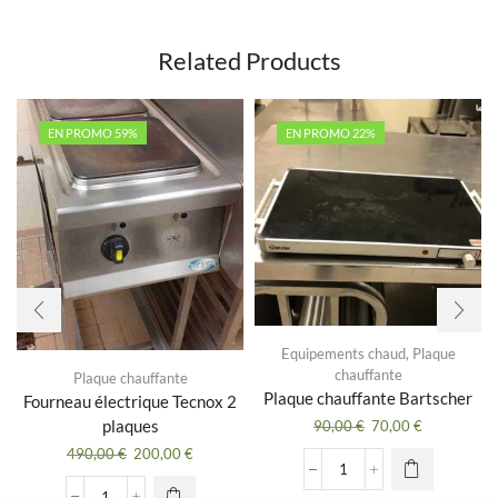
Related Products
EN PROMO 59%
EN PROMO 22%
Equipements chaud
,
Plaque
chauffante
Plaque chauffante
Plaque chauffante Bartscher
Fourneau électrique Tecnox 2
plaques
Le
Le
90,00
€
70,00
€
prix
prix
Le
Le
490,00
€
200,00
€
initial
actuel
prix
prix
quantité
était :
est :
initial
actuel