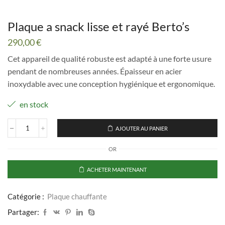
Plaque a snack lisse et rayé Berto’s
290,00
€
Cet appareil de qualité robuste est adapté à une forte usure
pendant de nombreuses années. Épaisseur en acier
inoxydable avec une conception hygiénique et ergonomique.
en stock
AJOUTER AU PANIER
quantité
de
OR
Plaque
a
snack
ACHETER MAINTENANT
lisse
et
rayé
Catégorie :
Plaque chauffante
Berto’s
Partager: