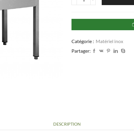
quantité
de
Plonge
Inox
avec
1
Bac
Catégorie :
Matériel inox
de
500X400X300
Partager:
MM
-
120CM
DESCRIPTION