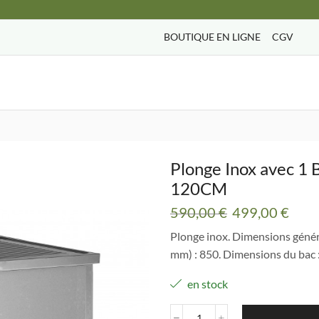
BOUTIQUE EN LIGNE
CGV
Search
input
Plonge Inox avec 
120CM
Le
Le
590,00
€
499,00
€
prix
prix
Plonge inox. Dimensions généra
initial
actu
mm) : 850. Dimensions du ba
était :
est :
590,00 €.
499,
en stock