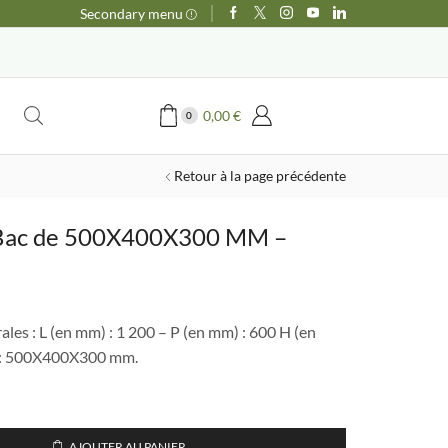
Secondary menu
0,00
€
0
Retour à la page précédente
1 Bac de 500X400X300 MM –
les : L (en mm) : 1 200 – P (en mm) : 600 H (en
el
c : 500X400X300 mm.
00 €.
AJOUTER AU PANIER