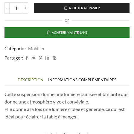
AJOUTER AU PANIER
quantité
de
OR
Suspension
en
bambou
ACHETER MAINTENANT
Catégorie :
Mobilier
Partager:
DESCRIPTION
INFORMATIONS COMPLÉMENTAIRES
Cette suspension donne une lumière tamisée et brillante qui
donne une atmosphère vive et conviviale.
Elle donne à la fois une lumière ciblée et générale, ce qui est
idéal pour éclairer la table à manger.