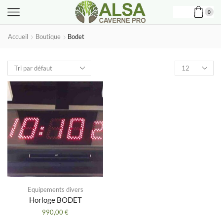
0
Accueil
Boutique
Bodet
Produits
par
page
Equipements divers
Horloge BODET
990,00
€