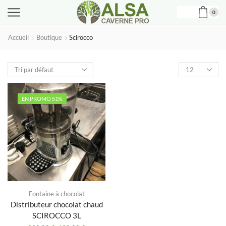
0
Accueil
Boutique
Scirocco
Produits
par
page
EN PROMO 51%
Fontaine à chocolat
Distributeur chocolat chaud
SCIROCCO 3L