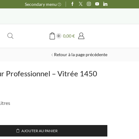
Secondary menu
0,00
€
0
Retour à la page précédente
r Professionnel – Vitrée 1450
e
ix
itres
tuel
t :
790,00 €.
AJOUTER AU PANIER