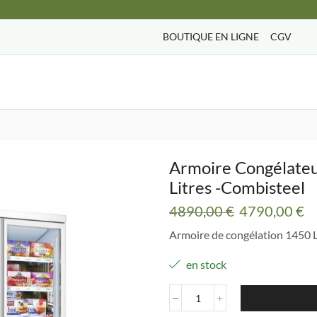
BOUTIQUE EN LIGNE
CGV
Search
input
Armoire Congélateu
Litres -Combisteel
Le
L
4890,00
€
4790,00
€
prix
pr
Armoire de congélation 1450 L
initial
ac
était :
es
en stock
4890,00 €.
4
quantité