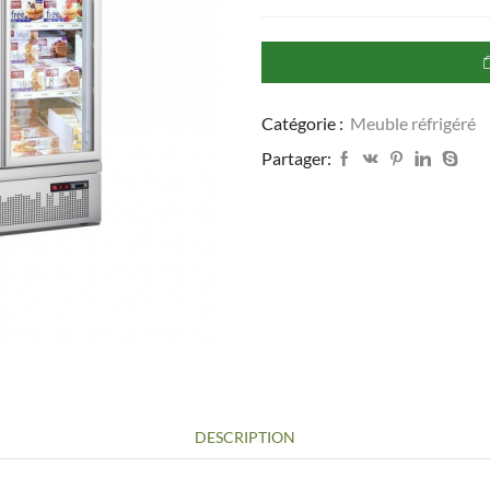
de
Armoire
Congélateur
Professionnel
-
Vitrée
Catégorie :
Meuble réfrigéré
1450
Litres
Partager:
-
Combisteel
DESCRIPTION