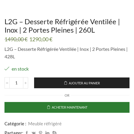
L2G – Desserte Réfrigérée Ventilée |
Inox | 2 Portes Pleines | 260L
Le
Le
1490,00
€
1290,00
€
prix
prix
L2G – Desserte Réfrigérée Ventilée | Inox | 2 Portes Pleines |
initial
actuel
428L
était :
est :
1490,00 €.
1290,00 €.
en stock
AJOUTER AU PANIER
quantité
de
OR
L2G
-
Desserte
ACHETER MAINTENANT
Réfrigérée
Ventilée
|
Catégorie :
Meuble réfrigéré
Inox
Partager:
|