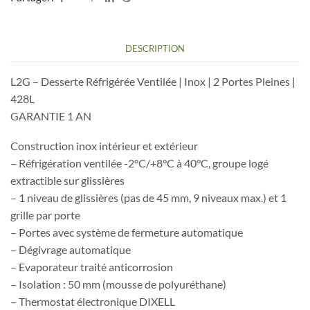
2
Portes
Pleines
DESCRIPTION
|
260L
L2G – Desserte Réfrigérée Ventilée | Inox | 2 Portes Pleines |
428L
GARANTIE 1 AN
Construction inox intérieur et extérieur
– Réfrigération ventilée -2°C/+8°C à 40°C, groupe logé
extractible sur glissières
– 1 niveau de glissières (pas de 45 mm, 9 niveaux max.) et 1
grille par porte
– Portes avec système de fermeture automatique
– Dégivrage automatique
– Evaporateur traité anticorrosion
– Isolation : 50 mm (mousse de polyuréthane)
– Thermostat électronique DIXELL