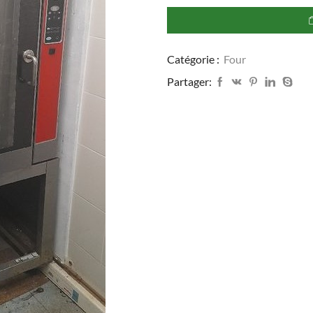
salva
kwick
co
2013
Catégorie :
Four
-
10
Partager:
niveaux