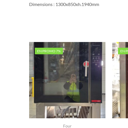
Dimensions : 1300x850xh.1940mm
EN PROMO 7%
EN 
Four