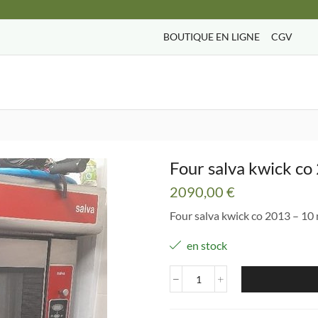
BOUTIQUE EN LIGNE
CGV
Search
input
Four salva kwick co
2090,00
€
Four salva kwick co 2013 – 10
en stock
quantité
de
Four