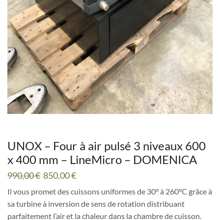
UNOX – Four à air pulsé 3 niveaux 600
x 400 mm – LineMicro – DOMENICA
Le
Le
990,00
€
850,00
€
prix
prix
Il vous promet des cuissons uniformes de 30° à 260°C grâce à
initial
actuel
sa turbine à inversion de sens de rotation distribuant
était :
est :
990,00 €.
850,00 €.
parfaitement l’air et la chaleur dans la chambre de cuisson.