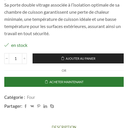
Sa porte double vitrage associée à l’isolation optimale de sa
chambre de cuisson garantissent une perte de chaleur
minimale, une température de cuisson idéale et une basse
température pour les surfaces extérieures, assurant ainsi un
travail en tout sécurité.
en stock
AJOUTER AU PANIER
quantité
de
OR
UNOX
-
Four
ACHETER MAINTENANT
à
air
pulsé
Catégorie :
Four
3
Partager:
niveaux
600
x
400
DESCRIPTION
mm