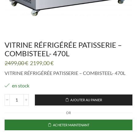
VITRINE RÉFRIGÉRÉE PATISSERIE –
COMBISTEEL- 470L
Le
Le
2499,00
€
2199,00
€
prix
prix
VITRINE RÉFRIGÉRÉE PATISSERIE – COMBISTEEL- 470L
initial
actuel
était :
est :
en stock
2499,00 €.
2199,00 €.
AJOUTER AU PANIER
quantité
de
OR
VITRINE
RÉFRIGÉRÉE
PATISSERIE
ACHETER MAINTENANT
-
COMBISTEEL-