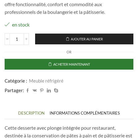
offre fonctionnalité, confort et commodité aux
professionnels de la boulangerie et la pâtisserie.
en stock
AJOUTER AU PANIER
quantité
de
OR
Desserte
pâtisserie
4P
ACHETER MAINTENANT
Catégorie :
Meuble réfrigéré
Partager:
DESCRIPTION
INFORMATIONS COMPLÉMENTAIRES
Cette desserte avec plonge intégrée pour restaurant,
destinée à la conservation de pâtes à pain et de pâtisserie est