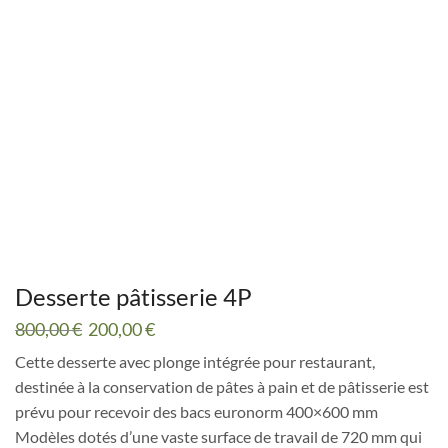
Desserte pâtisserie 4P
Le
Le
800,00
€
200,00
€
prix
prix
Cette desserte avec plonge intégrée pour restaurant,
initial
actuel
destinée à la conservation de pâtes à pain et de pâtisserie est
était :
est :
800,00 €.
200,00 €.
prévu pour recevoir des bacs euronorm 400×600 mm
Modèles dotés d’une vaste surface de travail de 720 mm qui