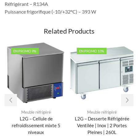
Réfrigérant – R134A
Puissance frigorifique (-10/+32ºC) – 393 W
Related Products
EN PROMO 9%
EN PROMO 13%
Meuble réfrigéré
Meuble réfrigéré
L2G – Cellule de
L2G – Desserte Réfrigérée
refroidissement mixte 5
Ventilée | Inox | 2 Portes
niveaux
Pleines | 260L