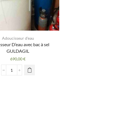
Adoucisseur d'eau
sseur D’eau avec bac à sel
GULDAGIL
690,00
€
quantité
de
Adoucisseur
D'eau
avec
bac
à
sel
GULDAGIL