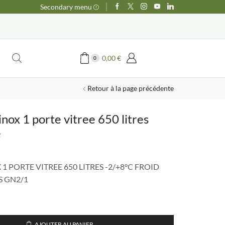
Secondary menu
0,00
€
0
Retour à la page précédente
nox 1 porte vitree 650 litres
e
e
ix
 PORTE VITREE 650 LITRES -2/+8°C FROID
tuel
S GN2/1
t :
390,00 €.
AJOUTER AU PANIER