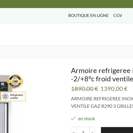
BOUTIQUE EN LIGNE
CGV
Search
input
Armoire refrigeree i
-2/+8°c froid ventil
Le
L
1890,00
€
1390,00
€
prix
pr
ARMOIRE REFRIGEREE INOX 1
initial
ac
VENTILE GAZ R290 3 GRILLE
était :
es
1890,00 €.
1
en stock