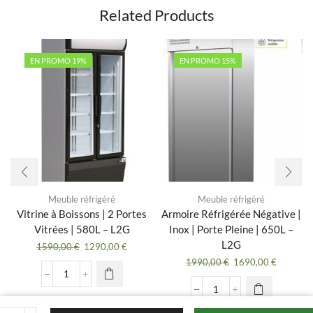
Related Products
EN PROMO 19%
EN PROMO 15%
Meuble réfrigéré
Meuble réfrigéré
Vitrine à Boissons | 2 Portes
Armoire Réfrigérée Négative |
Vitrées | 580L – L2G
Inox | Porte Pleine | 650L –
L2G
Le
Le
1590,00
€
1290,00
€
prix
prix
Le
Le
1990,00
€
1690,00
€
initial
actuel
prix
prix
quantité
était :
est :
initial
actuel
de
quantité
1590,00 €.
1290,00 €.
était :
est :
Vitrine
de