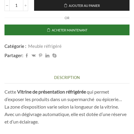
AJOUTER AU PANIER
quantité
de
OR
Vitrine
de
Présentation
ACHETER MAINTENANT
Réfrigérée
Oscar
-
Catégorie :
Meuble réfrigéré
Profondeur
Partager:
815
mm
-
Combisteel
DESCRIPTION
Cette
Vitrine de présentation réfrigérée
qui permet
d’exposer les produits dans un supermarché ou épicerie…
La zone d’exposition varie selon la longueur de la vitrine.
Avec un dégivrage automatique, elle est dotée d’une réserve
et d’un éclairage.