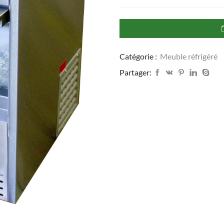
de
Machine
à
Glaçons
Creux
|
Catégorie :
Meuble réfrigéré
26kg
/
Partager:
24h
|
6
Kg
Stockage
-
L2G