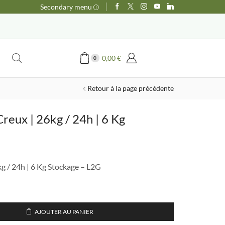
Secondary menu
0,00
€
0
Retour à la page précédente
reux | 26kg / 24h | 6 Kg
g / 24h | 6 Kg Stockage – L2G
el
00 €.
AJOUTER AU PANIER