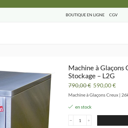
BOUTIQUE EN LIGNE
CGV
Search
input
Machine à Glaçons C
Stockage – L2G
Le
Le
790,00
€
590,00
€
prix
prix
Machine à Glaçons Creux | 26k
initial
actu
était :
est :
en stock
790,00 €.
590,
quantité