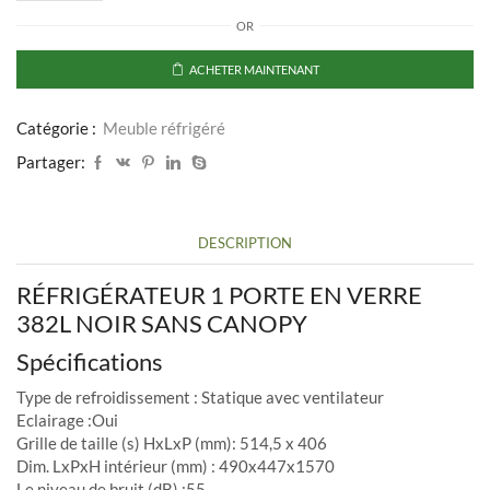
de
OR
RÉFRIGÉRATEUR
1
PORTE
ACHETER MAINTENANT
EN
VERRE
382L
Catégorie :
Meuble réfrigéré
NOIR
Partager:
SANS
CANOPY
DESCRIPTION
RÉFRIGÉRATEUR 1 PORTE EN VERRE
382L NOIR SANS CANOPY
Spécifications
Type de refroidissement : Statique avec ventilateur
Eclairage :Oui
Grille de taille (s) HxLxP (mm): 514,5 x 406
Dim. LxPxH intérieur (mm) : 490x447x1570
Le niveau de bruit (dB) :55