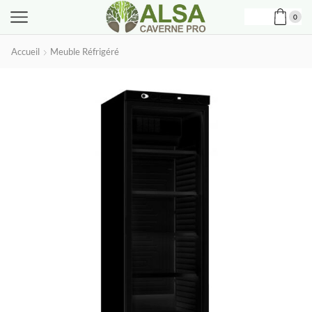
0
Accueil
Meuble Réfrigéré