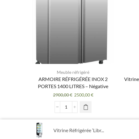
Meuble réfrigéré
ARMOIRE RÉFRIGÉRÉE INOX 2
Vitrine
PORTES 1400 LITRES – Négative
Le
Le
2900,00
€
2500,00
€
prix
prix
initial
actuel
quantité
était :
est :
de
2900,00 €.
2500,00 €.
ARMOIRE
RÉFRIGÉRÉE
Vitrine Réfrigérée ‘Libr...
INOX