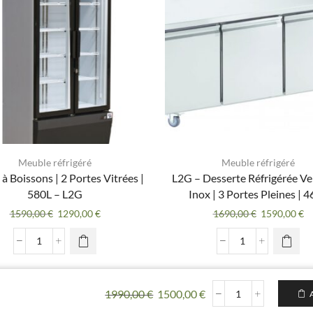
Meuble réfrigéré
Meuble réfrigéré
 à Boissons | 2 Portes Vitrées |
L2G – Desserte Réfrigérée Ven
580L – L2G
Inox | 3 Portes Pleines | 
Le
Le
Le
Le
1590,00
€
1290,00
€
1690,00
€
1590,00
€
prix
prix
prix
pr
initial
actuel
initial
ac
quantité
quantité
était :
est :
était :
es
de
de
1590,00 €.
1290,00 €.
1690,00 €.
15
Vitrine
L2G
à
-
Le prix initial était : 1990,00 €.
Le prix actuel est : 150
1990,00
€
1500,00
€
quantité
Boissons
Desserte