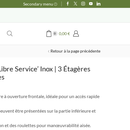
Secondary menu
0,00
€
0
Retour à la page précédente
Libre Service’ Inox | 3 Étagères
es
e
ix
re à ouverture frontale, idéale pour un accès rapide
tuel
t :
uvent être présentées sur la partie inférieure et
500,00 €.
ion et des roulettes pour manœuvrabilité aisée.