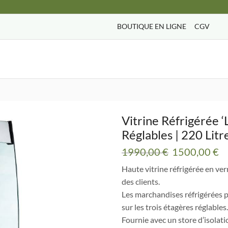
BOUTIQUE EN LIGNE
CGV
Search
input
Vitrine Réfrigérée ‘
Réglables | 220 Litr
Le
L
1990,00
€
1500,00
€
prix
pr
Haute vitrine réfrigérée en ver
initial
ac
des clients.
était :
es
Les marchandises réfrigérées pe
1990,00 €.
1
sur les trois étagères réglables.
Fournie avec un store d’isolat