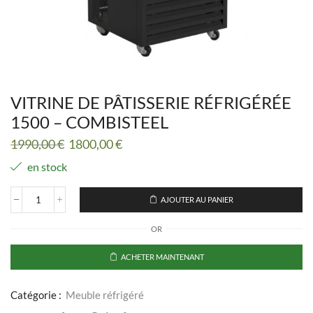
VITRINE DE PÂTISSERIE RÉFRIGÉRÉE
1500 – COMBISTEEL
Le
Le
1990,00
€
1800,00
€
prix
prix
en stock
initial
actuel
était :
est :
1990,00 €.
1800,00 €.
AJOUTER AU PANIER
quantité
de
OR
VITRINE
DE
PÂTISSERIE
ACHETER MAINTENANT
RÉFRIGÉRÉE
1500
-
Catégorie :
Meuble réfrigéré
COMBISTEEL