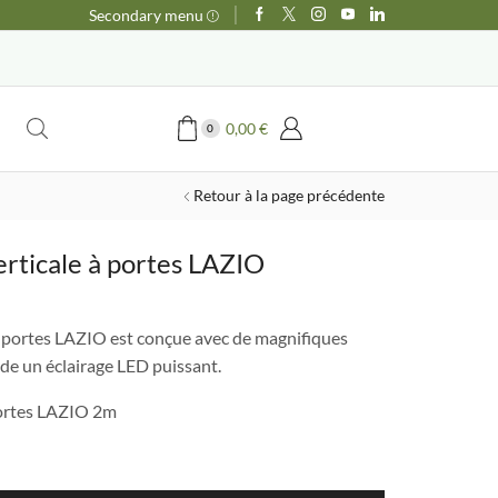
Secondary menu
0,00
€
0
Retour à la page précédente
erticale à portes LAZIO
e
ix
e à portes LAZIO est conçue avec de magnifiques
tuel
ède un éclairage LED puissant.
t :
190,00 €.
 portes LAZIO 2m