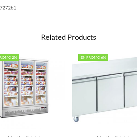
a7272b1
Related Products
PROMO 2%
EN PROMO 6%