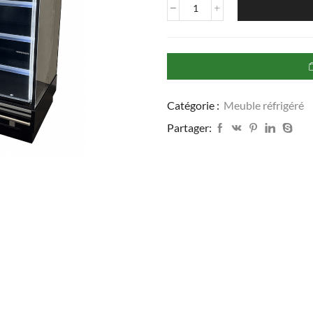
quantité
de
Vitrine
réfrigérée
verticale
à
portes
Catégorie :
Meuble réfrigéré
LAZIO
Partager: