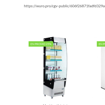
https://wuro.pro/cgv-public/606f26871fadfd329
EN PROMO 25%
EN 