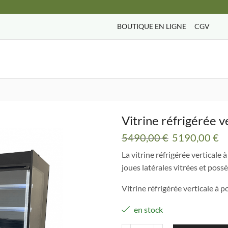
BOUTIQUE EN LIGNE
CGV
Search
input
Vitrine réfrigérée v
Le
L
5490,00
€
5190,00
€
prix
pr
La vitrine réfrigérée vertical
initial
ac
joues latérales vitrées et poss
était :
es
5490,00 €.
5
Vitrine réfrigérée verticale à
en stock