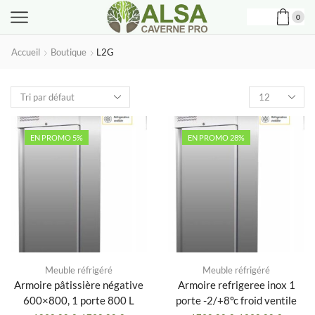
0
Accueil
Boutique
L2G
Produits
par
page
EN PROMO 5%
EN PROMO 28%
Meuble réfrigéré
Meuble réfrigéré
Armoire pâtissière négative
Armoire refrigeree inox 1
600×800, 1 porte 800 L
porte -2/+8°c froid ventile