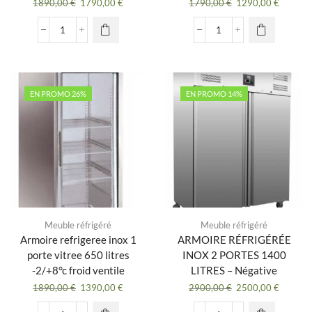
Le
Le
Le
Le
1890,00
€
1790,00
€
1790,00
€
1290,00
€
prix
prix
prix
prix
initial
actuel
initial
actuel
quantité
quantité
était :
est :
était :
est :
de
de
1890,00 €.
1790,00 €.
1790,00 €.
1290,00
Armoire
Armoire
pâtissière
refrigeree
négative
inox
EN PROMO 26%
EN PROMO 14%
600×800,
1
1
porte
porte
-2/+8°c
800
froid
L
ventile
Meuble réfrigéré
Meuble réfrigéré
Armoire refrigeree inox 1
ARMOIRE RÉFRIGÉRÉE
porte vitree 650 litres
INOX 2 PORTES 1400
-2/+8°c froid ventile
LITRES – Négative
Le
Le
Le
Le
1890,00
€
1390,00
€
2900,00
€
2500,00
€
prix
prix
prix
prix