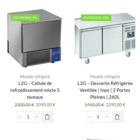
1990,00 €.
1690,00 €.
réfrigérées
Armoire
inox
Réfrigérée
2
Négative
EN PROMO 9%
EN PROMO 13%
portes
|
1400
Inox
L
|
-
Porte
POSITIVE
Pleine
|
650L
-
L2G
Meuble réfrigéré
Meuble réfrigéré
L2G – Cellule de
L2G – Desserte Réfrigérée
refroidissement mixte 5
Ventilée | Inox | 2 Portes
niveaux
Pleines | 260L
Le
Le
Le
Le
2300,00
€
2090,00
€
1490,00
€
1290,00
€
prix
prix
prix
prix
initial
actuel
initial
actuel
quantité
quantité
était :
est :
était :
est :
de
de
2300,00 €.
2090,00 €.
1490,00 €.
1290,00
L2G
L2G
-
-